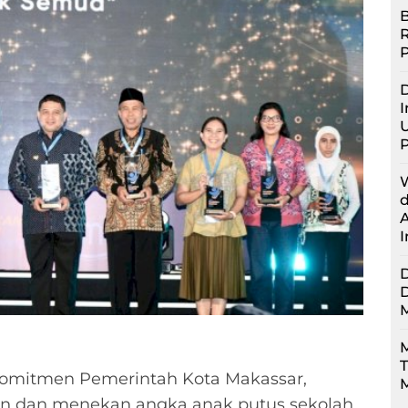
B
D
I
U
M
omitmen Pemerintah Kota Makassar,
M
n dan menekan angka anak putus sekolah