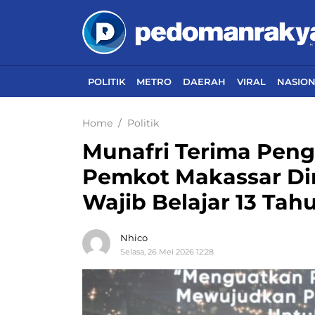
POLITIK
METRO
DAERAH
VIRAL
NASIO
Home
Politik
Munafri Terima Peng
Pemkot Makassar Din
Wajib Belajar 13 Tah
Nhico
Selasa, 26 Mei 2026 12:28