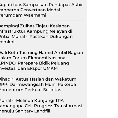
upati Ibas Sampaikan Pendapat Akhir
Ranperda Penyertaan Modal
Perumdam Waemami
ampingi Zulhas Tinjau Kesiapan
nfrastruktur Kampung Nelayan di
ntia, Munafri Pastikan Dukungan
Pemkot
Wali Kota Tasming Hamid Ambil Bagian
dalam Forum Ekonomi Nasional
APINDO, Parepare Bidik Peluang
Investasi dan Ekspor UMKM
Dihadiri Ketua Harian dan Waketum
DPP, Darmswangsah Muin: Rakorda
Momentum Perkuat Soliditas
unafri-Melinda Kunjungi TPA
Tamangapa Cek Progress Transformasi
enuju Sanitary Landfill