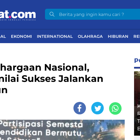
NAL
EKONOMI
INTERNATIONAL
OLAHRAGA
HIBURAN
RE
P
hargaan Nasional,
ilai Sukses Jalankan
un
R
B