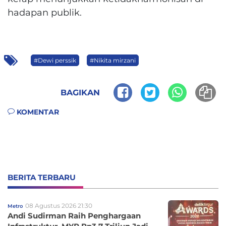
hadapan publik.
#Dewi perssik
#Nikita mirzani
BAGIKAN
KOMENTAR
BERITA TERBARU
08 Agustus 2026 21:30
Metro
Andi Sudirman Raih Penghargaan