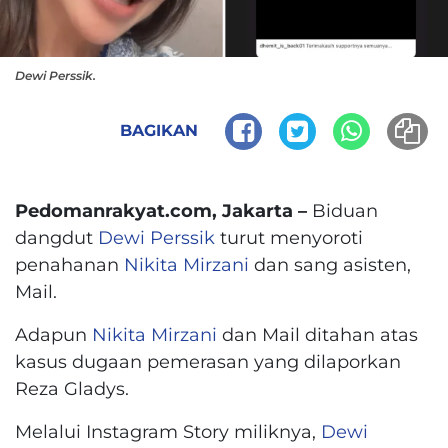
Dewi Perssik.
BAGIKAN
Pedomanrakyat.com, Jakarta –
Biduan
dangdut
Dewi Perssik
turut menyoroti
penahanan
Nikita Mirzani
dan sang asisten,
Mail.
Adapun
Nikita Mirzani
dan Mail ditahan atas
kasus dugaan pemerasan yang dilaporkan
Reza Gladys.
Melalui Instagram Story miliknya,
Dewi