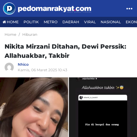
HOME
POLITIK
METRO
DAERAH
VIRAL
NASIONAL
EKON
Home
Hiburan
Nikita Mirzani Ditahan, Dewi Perssik:
Allahuakbar, Takbir
Nhico
Kamis, 06 Maret 2025 10:43