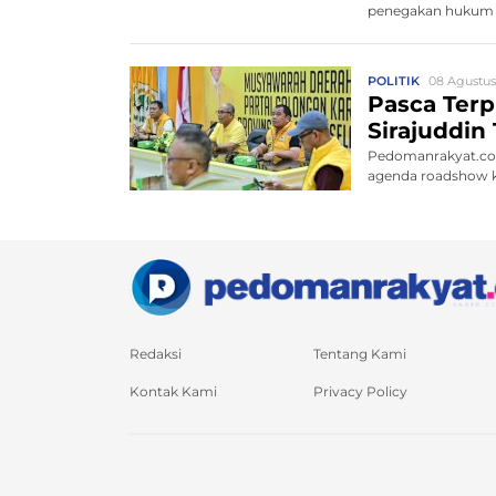
penegakan hukum 
satw...
POLITIK
08 Agustus
Pasca Terpi
Sirajuddin
Pedomanrakyat.com
agenda roadshow ko
Redaksi
Tentang Kami
Kontak Kami
Privacy Policy