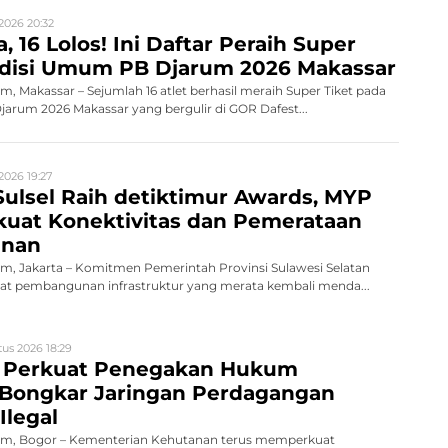
2026 20:32
, 16 Lolos! Ini Daftar Peraih Super
Audisi Umum PB Djarum 2026 Makassar
 Makassar – Sejumlah 16 atlet berhasil meraih Super Tiket pada
rum 2026 Makassar yang bergulir di GOR Dafest...
2026 19:27
ulsel Raih detiktimur Awards, MYP
rkuat Konektivitas dan Pemerataan
nan
, Jakarta – Komitmen Pemerintah Provinsi Sulawesi Selatan
 pembangunan infrastruktur yang merata kembali menda...
us 2026 18:29
 Perkuat Penegakan Hukum
 Bongkar Jaringan Perdagangan
Ilegal
m, Bogor – Kementerian Kehutanan terus memperkuat