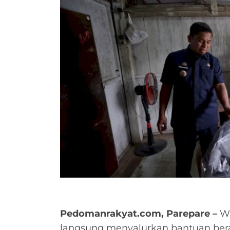
Pedomanrakyat.com, Parepare –
Wa
langsung menyalurkan bantuan bera