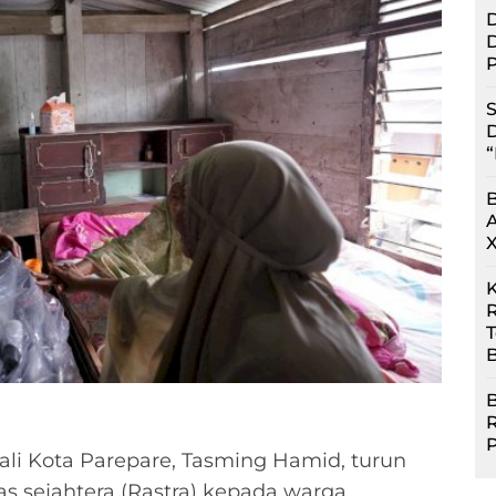
D
D
P
S
D
“
R
B
B
li Kota Parepare, Tasming Hamid, turun
s sejahtera (Rastra) kepada warga