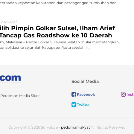
terhadap kejahatan kehutanan dan perdagangan tumbuhan dan
 2026 17:27
lih Pimpin Golkar Sulsel, Ilham Arief
 Tancap Gas Roadshow ke 10 Daerah
, Makassar – Partai Golkar Sulawesi Selatan mulai mematangkan
nsolidasi ke sejumlah kabupaten/kota setelah Il...
Social Media
Facebook
Ins
Pedoman Media Siber
Twitter
Copyright © 2026 SuryaLoe -
pedomanrakyat
All Rights Reserved