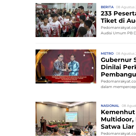
BERITA
08 Agustus 
233 Peserta
Tiket di 
Pedomanrakyat.com,
Audisi Umum PB Dja
METRO
08 Agustus 
Gubernur S
Dinilai Pe
Pembangu
Pedomanrakyat.com
dalam mempercepat
NASIONAL
08 Agust
Kemenhut
Multidoor,
Satwa Liar 
Pedomanrakyat.co