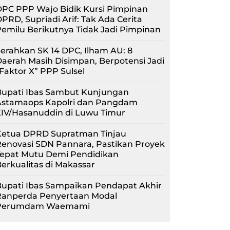
PC PPP Wajo Bidik Kursi Pimpinan
PRD, Supriadi Arif: Tak Ada Cerita
emilu Berikutnya Tidak Jadi Pimpinan
erahkan SK 14 DPC, Ilham AU: 8
aerah Masih Disimpan, Berpotensi Jadi
Faktor X” PPP Sulsel
Bupati Ibas Sambut Kunjungan
Astamaops Kapolri dan Pangdam
XIV/Hasanuddin di Luwu Timur
Ketua DPRD Supratman Tinjau
enovasi SDN Pannara, Pastikan Proyek
Tepat Mutu Demi Pendidikan
erkualitas di Makassar
upati Ibas Sampaikan Pendapat Akhir
Ranperda Penyertaan Modal
Perumdam Waemami