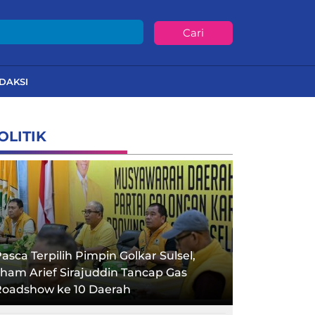
Cari
DAKSI
OLITIK
asca Terpilih Pimpin Golkar Sulsel,
lham Arief Sirajuddin Tancap Gas
Roadshow ke 10 Daerah