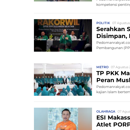
kompetensi penting
POLITIK
07 Agustus
Serahkan S
Disimpan, 
Pedomanrakyat.com
Pembangunan (PPP)
METRO
07 Agustus 2
TP PKK Mak
Peran Mus
Pedomanrakyat.com
kajian Islam bert
OLAHRAGA
07 Agus
ESI Makass
Atlet POR