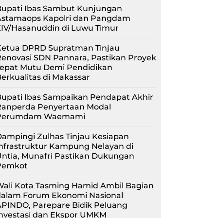
Bupati Ibas Sambut Kunjungan
Astamaops Kapolri dan Pangdam
XIV/Hasanuddin di Luwu Timur
Ketua DPRD Supratman Tinjau
enovasi SDN Pannara, Pastikan Proyek
Tepat Mutu Demi Pendidikan
erkualitas di Makassar
upati Ibas Sampaikan Pendapat Akhir
Ranperda Penyertaan Modal
Perumdam Waemami
ampingi Zulhas Tinjau Kesiapan
nfrastruktur Kampung Nelayan di
ntia, Munafri Pastikan Dukungan
Pemkot
Wali Kota Tasming Hamid Ambil Bagian
dalam Forum Ekonomi Nasional
APINDO, Parepare Bidik Peluang
Investasi dan Ekspor UMKM