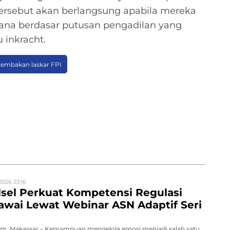
tersebut akan berlangsung apabila mereka
dana berdasar putusan pengadilan yang
 inkracht.
embakan laskar FPI
2026 23:16
sel Perkuat Kompetensi Regulasi
wai Lewat Webinar ASN Adaptif Seri
m, Makassar – Kemampuan mengelola emosi menjadi salah satu