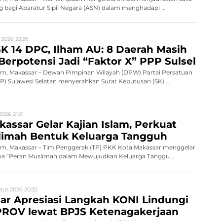
 bagi Aparatur Sipil Negara (ASN) dalam menghadapi ...
 2026 22:29
K 14 DPC, Ilham AU: 8 Daerah Masih
Berpotensi Jadi “Faktor X” PPP Sulsel
, Makassar – Dewan Pimpinan Wilayah (DPW) Partai Persatuan
 Sulawesi Selatan menyerahkan Surat Keputusan (SK) ...
026 21:31
assar Gelar Kajian Islam, Perkuat
limah Bentuk Keluarga Tangguh
, Makassar – Tim Penggerak (TP) PKK Kota Makassar menggelar
ema “Peran Muslimah dalam Mewujudkan Keluarga Tanggu...
tus 2026 20:32
ar Apresiasi Langkah KONI Lindungi
PROV lewat BPJS Ketenagakerjaan