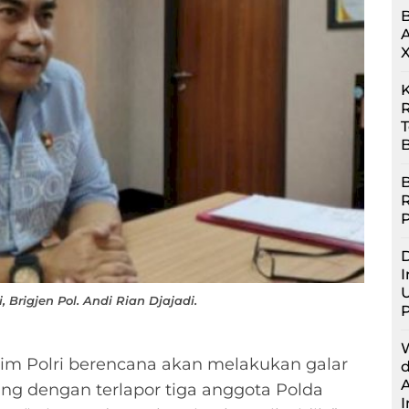
R
B
B
D
I
U
Brigjen Pol. Andi Rian Djajadi.
im Polri berencana akan melakukan galar
ling dengan terlapor tiga anggota Polda