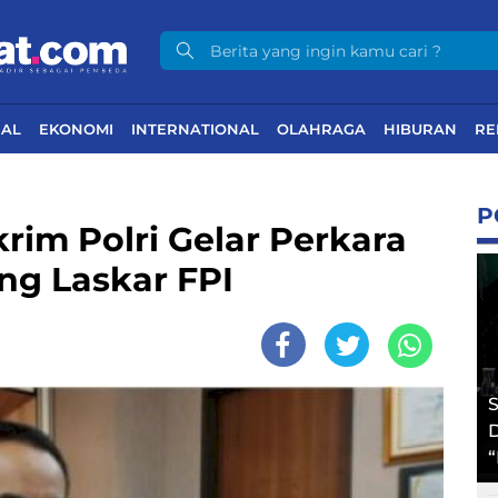
NAL
EKONOMI
INTERNATIONAL
OLAHRAGA
HIBURAN
RE
P
rim Polri Gelar Perkara
ing Laskar FPI
S
D
“