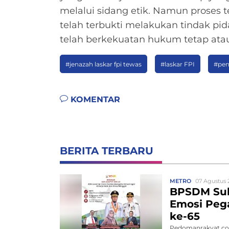
melalui sidang etik. Namun proses 
telah terbukti melakukan tindak pi
telah berkekuatan hukum tetap atau
#jenazah laskar fpi tewas
#laskar FPI
#pen
KOMENTAR
BERITA TERBARU
METRO
07 Agustus 
BPSDM Sul
Emosi Pega
ke-65
Pedomanrakyat.co