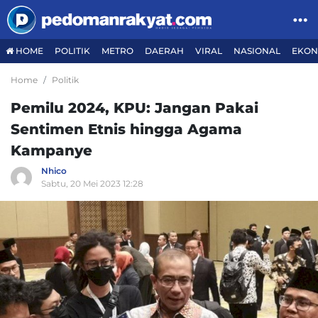
HOME
POLITIK
METRO
DAERAH
VIRAL
NASIONAL
EKON
Home
Politik
Pemilu 2024, KPU: Jangan Pakai
Sentimen Etnis hingga Agama
Kampanye
Nhico
Sabtu, 20 Mei 2023 12:28