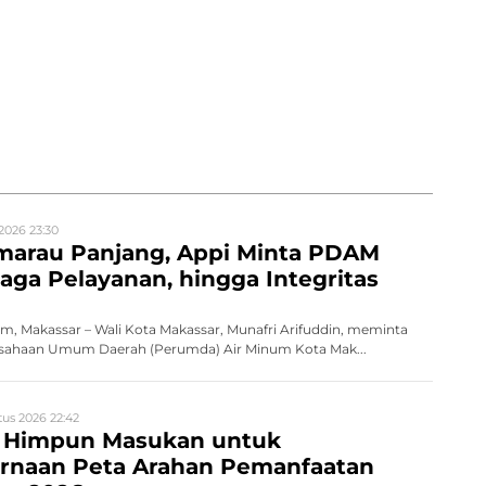
2026 23:30
marau Panjang, Appi Minta PDAM
aga Pelayanan, hingga Integritas
, Makassar – Wali Kota Makassar, Munafri Arifuddin, meminta
erusahaan Umum Daerah (Perumda) Air Minum Kota Mak...
us 2026 22:42
 Himpun Masukan untuk
naan Peta Arahan Pemanfaatan