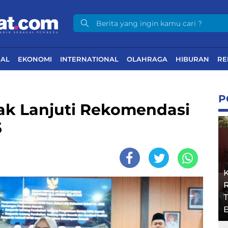
NAL
EKONOMI
INTERNATIONAL
OLAHRAGA
HIBURAN
RE
P
ak Lanjuti Rekomendasi
5
R
B