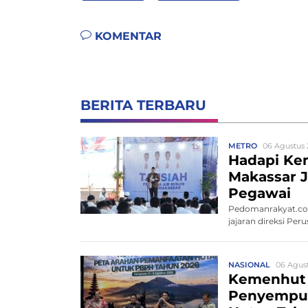
KOMENTAR
BERITA TERBARU
METRO
06 Agustus 
Hadapi Ke
Makassar J
Pegawai
Pedomanrakyat.com
jajaran direksi P
NASIONAL
06 Agust
Kemenhut
Penyempur