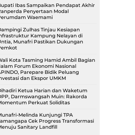
upati Ibas Sampaikan Pendapat Akhir
Ranperda Penyertaan Modal
Perumdam Waemami
ampingi Zulhas Tinjau Kesiapan
nfrastruktur Kampung Nelayan di
ntia, Munafri Pastikan Dukungan
Pemkot
Wali Kota Tasming Hamid Ambil Bagian
dalam Forum Ekonomi Nasional
APINDO, Parepare Bidik Peluang
Investasi dan Ekspor UMKM
Dihadiri Ketua Harian dan Waketum
DPP, Darmswangsah Muin: Rakorda
Momentum Perkuat Soliditas
unafri-Melinda Kunjungi TPA
Tamangapa Cek Progress Transformasi
enuju Sanitary Landfill