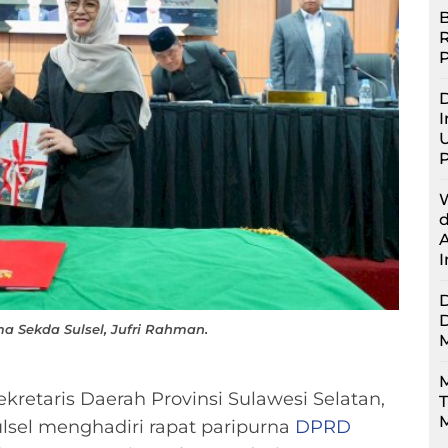
B
D
I
U
a Sekda Sulsel, Jufri Rahman.
M
kretaris Daerah Provinsi Sulawesi Selatan,
M
lsel menghadiri rapat paripurna
DPRD