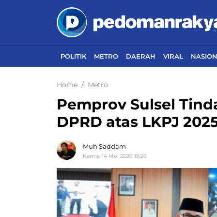
POLITIK
METRO
DAERAH
VIRAL
NASIO
Home
Metro
Pemprov Sulsel Tind
DPRD atas LKPJ 202
Muh Saddam
Kamis, 14 Mei 2026 18:26