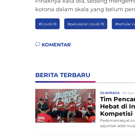
Pihaknya kata dia, sedang mengemb
korona dalam skala yang belum per
#Covid-19
#penularan covid-19
#tertular 
KOMENTAR
BERITA TERBARU
OLAHRAGA
06 Agus
Tim Pencar
Hebat di I
Kompetisi
Pedomanrakyat.co
sejumlah atlet mu