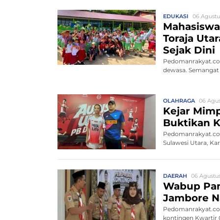
EDUKASI
06 Agustu
Mahasiswa 
Toraja Uta
Sejak Dini
Pedomanrakyat.com
dewasa. Semangat i
OLAHRAGA
06 Agus
Kejar Mimp
Buktikan K
Pedomanrakyat.com,
Sulawesi Utara, Ka
DAERAH
06 Agustus
Wabup Pan
Jambore Na
Pedomanrakyat.co
kontingen Kwartir