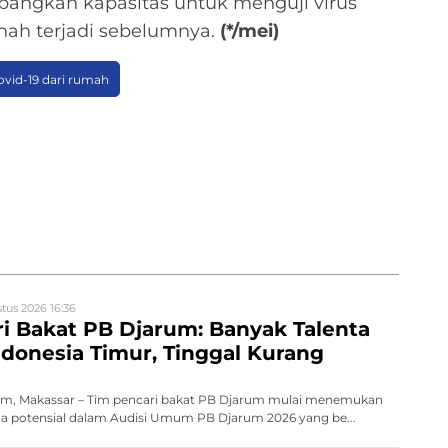
angkan kapasitas untuk menguji virus
nah terjadi sebelumnya.
(*/mei)
covid-19 dari rumah
tus 2026 16:36
i Bakat PB Djarum: Banyak Talenta
ndonesia Timur, Tinggal Kurang
m, Makassar – Tim pencari bakat PB Djarum mulai menemukan
da potensial dalam Audisi Umum PB Djarum 2026 yang be...