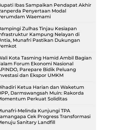
upati Ibas Sampaikan Pendapat Akhir
Ranperda Penyertaan Modal
Perumdam Waemami
ampingi Zulhas Tinjau Kesiapan
nfrastruktur Kampung Nelayan di
ntia, Munafri Pastikan Dukungan
Pemkot
Wali Kota Tasming Hamid Ambil Bagian
dalam Forum Ekonomi Nasional
APINDO, Parepare Bidik Peluang
Investasi dan Ekspor UMKM
Dihadiri Ketua Harian dan Waketum
DPP, Darmswangsah Muin: Rakorda
Momentum Perkuat Soliditas
unafri-Melinda Kunjungi TPA
Tamangapa Cek Progress Transformasi
enuju Sanitary Landfill