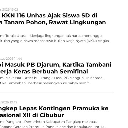
s 2026 16:02
KKN 116 Unhas Ajak Siswa SD di
ra Tanam Pohon, Rawat Lingkungan
, Toraja Utara – Menjaga lingkungan tak harus menunggu
tulah yang dibawa mahasiswa Kuliah Kerja Nyata (KKN) Angka...
tus 2026 14:44
i Masuk PB Djarum, Kartika Tambani
erja Keras Berbuah Semifinal
 Makassar – Atlet bulu tangkis asal PB Manguni, Minahasa,
rtika Tambahani, berhasil melangkah ke babak semif...
 2026 10:49
gkep Lepas Kontingen Pramuka ke
sional XII di Cibubur
m, Pangkep – Pemerintah Kabupaten Pangkep melepas
 Cabang Gerakan Pramuka Pangkajene dan Kepulauan untuk