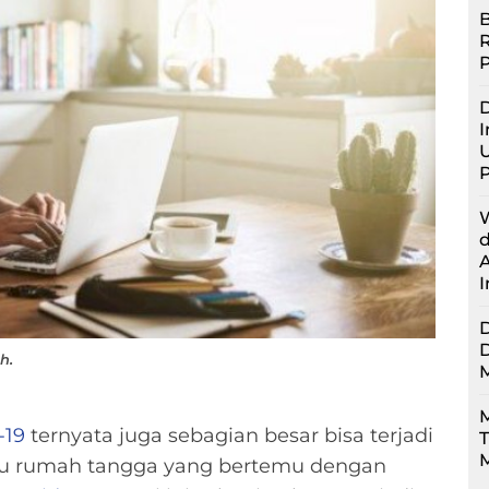
B
D
I
U
h.
M
-19
ternyata juga sebagian besar bisa terjadi
M
satu rumah tangga yang bertemu dengan