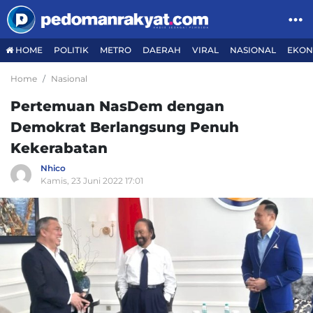
HOME
POLITIK
METRO
DAERAH
VIRAL
NASIONAL
EKON
Home
Nasional
Pertemuan NasDem dengan
Demokrat Berlangsung Penuh
Kekerabatan
Nhico
Kamis, 23 Juni 2022 17:01