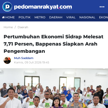
HOME
POLITIK
METRO
DAERAH
VIRAL
NASIONAL
EKON
Home
Daerah
Pertumbuhan Ekonomi Sidrap Melesat
7,71 Persen, Bappenas Siapkan Arah
Pengembangan
Muh Saddam
Kamis, 09 Juli 2026 19:45