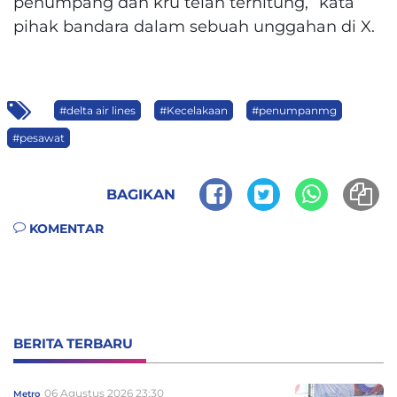
penumpang dan kru telah terhitung,” kata
pihak bandara dalam sebuah unggahan di X.
#delta air lines
#Kecelakaan
#penumpanmg
#pesawat
BAGIKAN
KOMENTAR
BERITA TERBARU
06 Agustus 2026 23:30
Metro