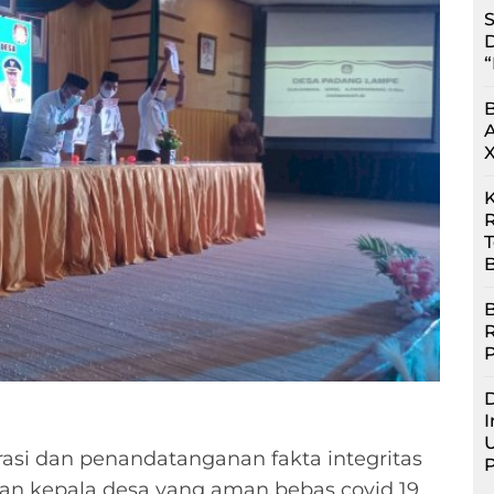
S
D
“
R
B
B
D
I
U
asi dan penandatanganan fakta integritas
n kepala desa yang aman bebas covid 19