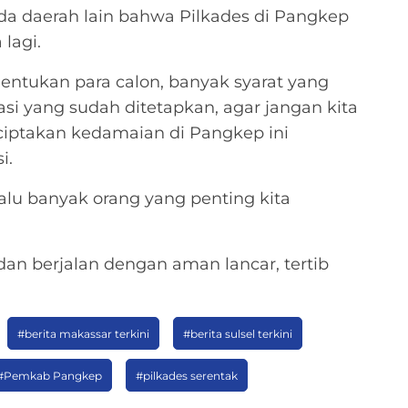
a daerah lain bahwa Pilkades di Pangkep
lagi.
nentukan para calon, banyak syarat yang
asi yang sudah ditetapkan, agar jangan kita
 ciptakan kedamaian di Pangkep ini
i.
lu banyak orang yang penting kita
n berjalan dengan aman lancar, tertib
#berita makassar terkini
#berita sulsel terkini
#Pemkab Pangkep
#pilkades serentak