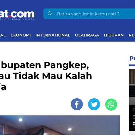
NAL
EKONOMI
INTERNATIONAL
OLAHRAGA
HIBURAN
RE
P
abupaten Pangkep,
au Tidak Mau Kalah
ja
D
D
P