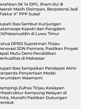
erahkan SK 14 DPC, Ilham AU: 8
aerah Masih Disimpan, Berpotensi Jadi
Faktor X” PPP Sulsel
Bupati Ibas Sambut Kunjungan
Astamaops Kapolri dan Pangdam
XIV/Hasanuddin di Luwu Timur
Ketua DPRD Supratman Tinjau
enovasi SDN Pannara, Pastikan Proyek
Tepat Mutu Demi Pendidikan
erkualitas di Makassar
upati Ibas Sampaikan Pendapat Akhir
Ranperda Penyertaan Modal
Perumdam Waemami
ampingi Zulhas Tinjau Kesiapan
nfrastruktur Kampung Nelayan di
ntia, Munafri Pastikan Dukungan
Pemkot