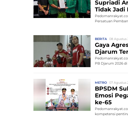
Supriadi A
Tidak Jadi
Pedomanrakyat.com
Persatuan Pembang
BERITA
08 Agustus 
Gaya Agres
Djarum Ter
Pedomanrakyat.com
PB Djarum 2026 di K
METRO
07 Agustus 
BPSDM Sul
Emosi Pega
ke-65
Pedomanrakyat.co
kompetensi penting