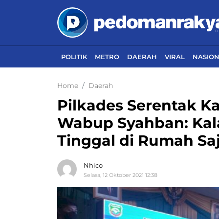
POLITIK
METRO
DAERAH
VIRAL
NASIO
Home
Daerah
Pilkades Serentak K
Wabup Syahban: Kal
Tinggal di Rumah Sa
Nhico
Selasa, 12 Oktober 2021 12:38