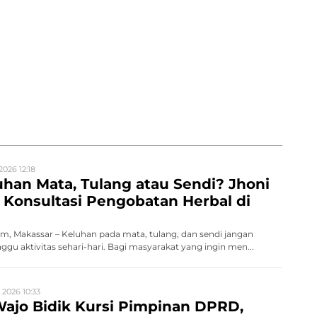
2026 12:18
han Mata, Tulang atau Sendi? Jhoni
Konsultasi Pengobatan Herbal di
, Makassar – Keluhan pada mata, tulang, dan sendi jangan
gu aktivitas sehari-hari. Bagi masyarakat yang ingin men...
 2026 10:33
ajo Bidik Kursi Pimpinan DPRD,