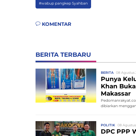
#wabup pangkep Syahban
KOMENTAR
BERITA TERBARU
BERITA
08 Agustus 
Punya Kelu
Khan Buka 
Makassar
Pedomanrakyat.com
dibiarkan menggang
POLITIK
08 Agustus
DPC PPP W