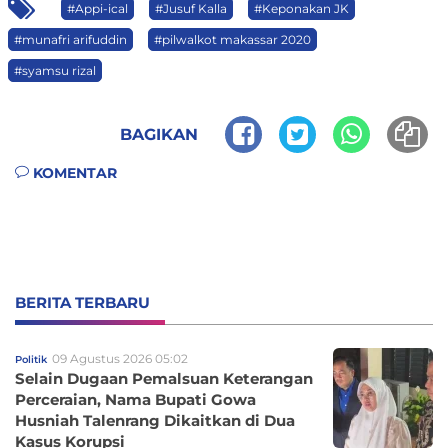
#Appi-ical
#Jusuf Kalla
#Keponakan JK
#munafri arifuddin
#pilwalkot makassar 2020
#syamsu rizal
BAGIKAN
KOMENTAR
BERITA TERBARU
09 Agustus 2026 05:02
Politik
Selain Dugaan Pemalsuan Keterangan
Perceraian, Nama Bupati Gowa
Husniah Talenrang Dikaitkan di Dua
Kasus Korupsi