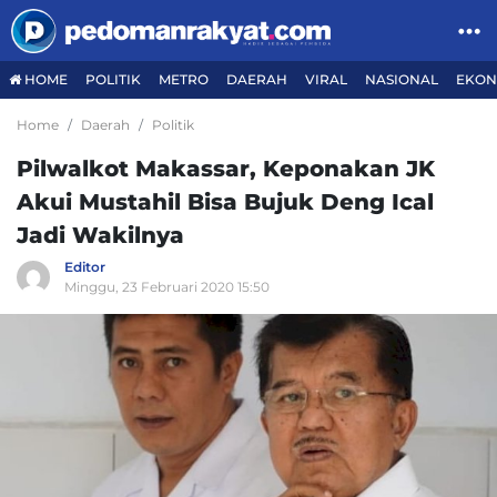
HOME
POLITIK
METRO
DAERAH
VIRAL
NASIONAL
EKON
Home
Daerah
Politik
Pilwalkot Makassar, Keponakan JK
Akui Mustahil Bisa Bujuk Deng Ical
Jadi Wakilnya
Editor
Minggu, 23 Februari 2020 15:50