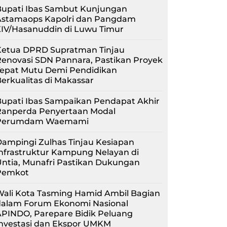
Bupati Ibas Sambut Kunjungan
Astamaops Kapolri dan Pangdam
XIV/Hasanuddin di Luwu Timur
Ketua DPRD Supratman Tinjau
enovasi SDN Pannara, Pastikan Proyek
Tepat Mutu Demi Pendidikan
erkualitas di Makassar
upati Ibas Sampaikan Pendapat Akhir
Ranperda Penyertaan Modal
Perumdam Waemami
ampingi Zulhas Tinjau Kesiapan
nfrastruktur Kampung Nelayan di
ntia, Munafri Pastikan Dukungan
Pemkot
Wali Kota Tasming Hamid Ambil Bagian
dalam Forum Ekonomi Nasional
APINDO, Parepare Bidik Peluang
Investasi dan Ekspor UMKM