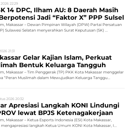
 2026 22:29
K 14 DPC, Ilham AU: 8 Daerah Masih
Berpotensi Jadi “Faktor X” PPP Sulsel
, Makassar – Dewan Pimpinan Wilayah (DPW) Partai Persatuan
 Sulawesi Selatan menyerahkan Surat Keputusan (SK) ...
026 21:31
assar Gelar Kajian Islam, Perkuat
limah Bentuk Keluarga Tangguh
, Makassar – Tim Penggerak (TP) PKK Kota Makassar menggelar
ema “Peran Muslimah dalam Mewujudkan Keluarga Tanggu...
tus 2026 20:32
ar Apresiasi Langkah KONI Lindungi
PROV lewat BPJS Ketenagakerjaan
 Makassar – Ketua Esports Indonesia (ESI) Kota Makassar,
, mengapresiasi langkah Ketua Umum KONI Kota Makassar, I...