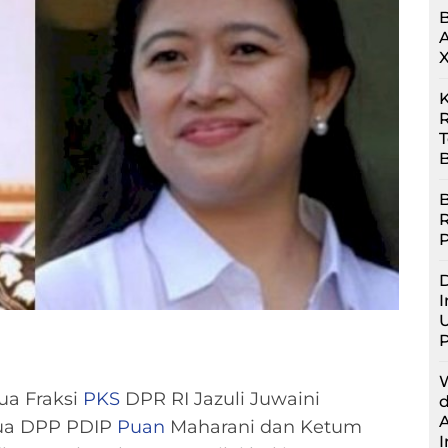
R
B
B
D
I
U
ua Fraksi
PKS
DPR RI Jazuli Juwaini
ua DPP PDIP
Puan
Maharani dan Ketum