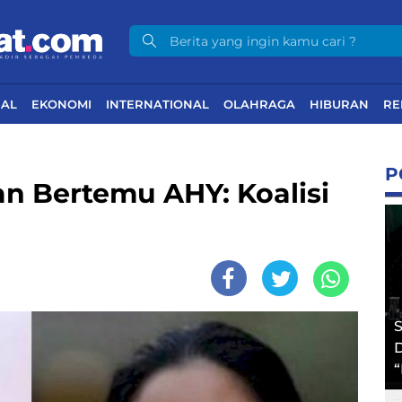
NAL
EKONOMI
INTERNATIONAL
OLAHRAGA
HIBURAN
RE
P
n Bertemu AHY: Koalisi
S
D
“