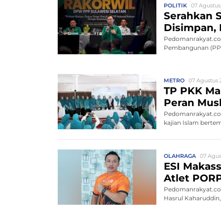
POLITIK
07 Agustus
Serahkan S
Disimpan, 
Pedomanrakyat.com
Pembangunan (PPP)
METRO
07 Agustus 2
TP PKK Mak
Peran Mus
Pedomanrakyat.com
kajian Islam bert
OLAHRAGA
07 Agus
ESI Makass
Atlet POR
Pedomanrakyat.com,
Hasrul Kaharuddin