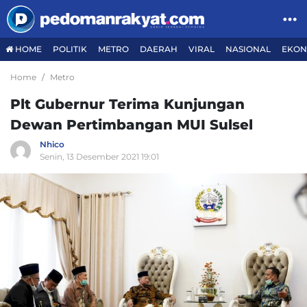
HOME
POLITIK
METRO
DAERAH
VIRAL
NASIONAL
EKON
Home
Metro
Plt Gubernur Terima Kunjungan
Dewan Pertimbangan MUI Sulsel
Nhico
Senin, 13 Desember 2021 19:01