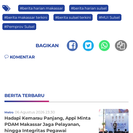
#berita harian makassar
#berita harian sulsel
#berita makassar terkini
#berita sulsel terkini
#MUI Sulsel
#Pemprov Sulsel
BAGIKAN
KOMENTAR
BERITA TERBARU
06 Agustus 2026 23:30
Metro
Hadapi Kemarau Panjang, Appi Minta
PDAM Makassar Jaga Pelayanan,
hingga Integritas Pegawai