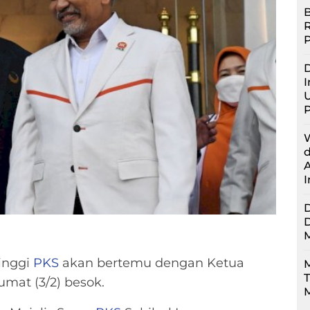
B
D
I
U
inggi
PKS
akan bertemu dengan Ketua
M
mat (3/2) besok.
M