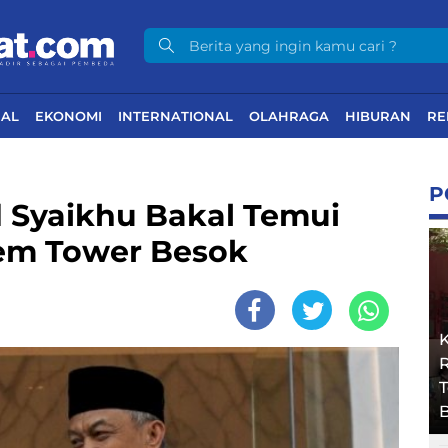
NAL
EKONOMI
INTERNATIONAL
OLAHRAGA
HIBURAN
RE
P
 Syaikhu Bakal Temui
Dem Tower Besok
R
B