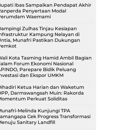
upati Ibas Sampaikan Pendapat Akhir
Ranperda Penyertaan Modal
Perumdam Waemami
ampingi Zulhas Tinjau Kesiapan
nfrastruktur Kampung Nelayan di
ntia, Munafri Pastikan Dukungan
Pemkot
Wali Kota Tasming Hamid Ambil Bagian
dalam Forum Ekonomi Nasional
APINDO, Parepare Bidik Peluang
Investasi dan Ekspor UMKM
Dihadiri Ketua Harian dan Waketum
DPP, Darmswangsah Muin: Rakorda
Momentum Perkuat Soliditas
unafri-Melinda Kunjungi TPA
Tamangapa Cek Progress Transformasi
enuju Sanitary Landfill