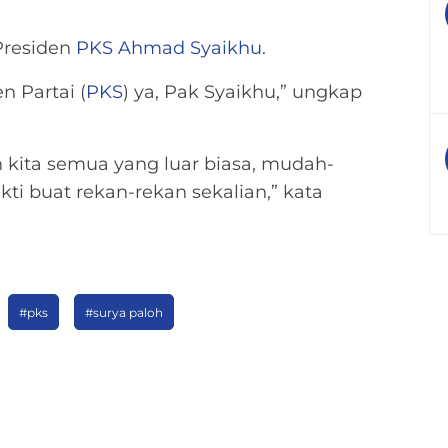
Presiden
PKS
Ahmad Syaikhu
.
n Partai (
PKS
) ya, Pak Syaikhu,” ungkap
 kita semua yang luar biasa, mudah-
i buat rekan-rekan sekalian,” kata
#pks
#surya paloh