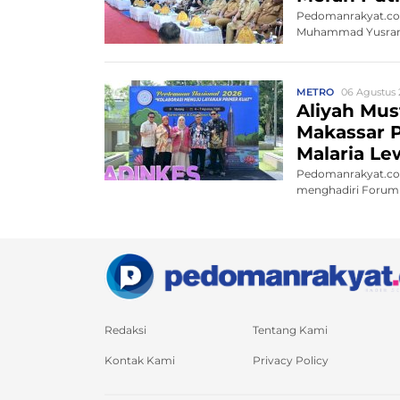
Pedomanrakyat.com
Muhammad Yusran 
Pa...
METRO
06 Agustus 
Aliyah Mu
Makassar P
Malaria L
Pedomanrakyat.com,
menghadiri Forum 
Redaksi
Tentang Kami
Kontak Kami
Privacy Policy