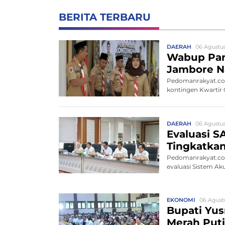
BERITA TERBARU
DAERAH
06 Agustus
Wabup Pan
Jambore Na
Pedomanrakyat.co
kontingen Kwartir
mengik...
DAERAH
06 Agustus
Evaluasi S
Tingkatkan
Pedomanrakyat.co
evaluasi Sistem Aku
EKONOMI
06 Agust
Bupati Yus
Merah Put