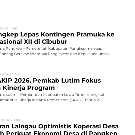
 2026 10:49
gkep Lepas Kontingen Pramuka ke
sional XII di Cibubur
m, Pangkep – Pemerintah Kabupaten Pangkep melepas
 Cabang Gerakan Pramuka Pangkajene dan Kepulauan untuk
 2026 09:53
AKIP 2026, Pemkab Lutim Fokus
 Kinerja Program
m, Lutim – Pemerintah Kabupaten Luwu Timur mengikuti
ntabilitas Kinerja Instansi Pemerintah (SAKIP) Tahun 202...
us 2026 08:49
ran Lalogau Optimistis Koperasi Desa
ih Perkuat Ekonomi Desa di Pangkep