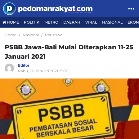
HOME
POLITIK
METRO
DAERAH
VIRAL
NASIONAL
EKON
Home
Nasional
Peristiwa
PSBB Jawa-Bali Mulai DIterapkan 11-25
Januari 2021
Editor
Rabu, 06 Januari 2021 21:06