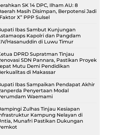
erahkan SK 14 DPC, Ilham AU: 8
aerah Masih Disimpan, Berpotensi Jadi
Faktor X” PPP Sulsel
Bupati Ibas Sambut Kunjungan
Astamaops Kapolri dan Pangdam
XIV/Hasanuddin di Luwu Timur
Ketua DPRD Supratman Tinjau
enovasi SDN Pannara, Pastikan Proyek
Tepat Mutu Demi Pendidikan
erkualitas di Makassar
upati Ibas Sampaikan Pendapat Akhir
Ranperda Penyertaan Modal
Perumdam Waemami
ampingi Zulhas Tinjau Kesiapan
nfrastruktur Kampung Nelayan di
ntia, Munafri Pastikan Dukungan
Pemkot