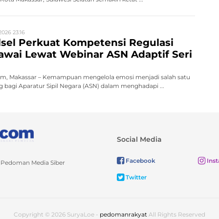
2026 23:16
sel Perkuat Kompetensi Regulasi
wai Lewat Webinar ASN Adaptif Seri
m, Makassar – Kemampuan mengelola emosi menjadi salah satu
 bagi Aparatur Sipil Negara (ASN) dalam menghadapi ...
Social Media
Facebook
Ins
Pedoman Media Siber
Twitter
Copyright © 2026 SuryaLoe -
pedomanrakyat
All Rights Reserved