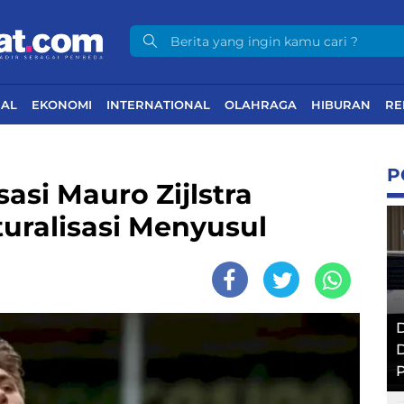
NAL
EKONOMI
INTERNATIONAL
OLAHRAGA
HIBURAN
RE
P
sasi Mauro Zijlstra
uralisasi Menyusul
D
D
P