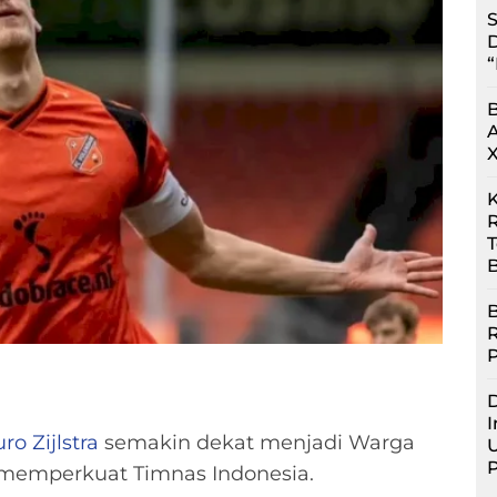
S
D
“
R
B
B
D
I
ro Zijlstra
semakin dekat menjadi Warga
U
 memperkuat Timnas Indonesia.