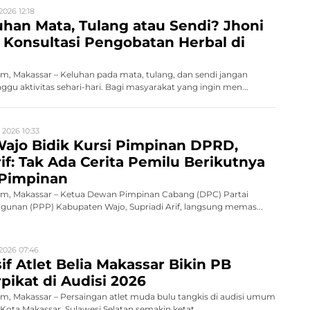
2026 12:18
han Mata, Tulang atau Sendi? Jhoni
Konsultasi Pengobatan Herbal di
, Makassar – Keluhan pada mata, tulang, dan sendi jangan
gu aktivitas sehari-hari. Bagi masyarakat yang ingin men...
 2026 10:33
ajo Bidik Kursi Pimpinan DPRD,
rif: Tak Ada Cerita Pemilu Berikutnya
 Pimpinan
, Makassar – Ketua Dewan Pimpinan Cabang (DPC) Partai
unan (PPP) Kabupaten Wajo, Supriadi Arif, langsung memas...
2026 07:46
if Atlet Belia Makassar Bikin PB
pikat di Audisi 2026
, Makassar – Persaingan atlet muda bulu tangkis di audisi umum
ota Makassar, Sulawesi Selatan semakin ketat ...