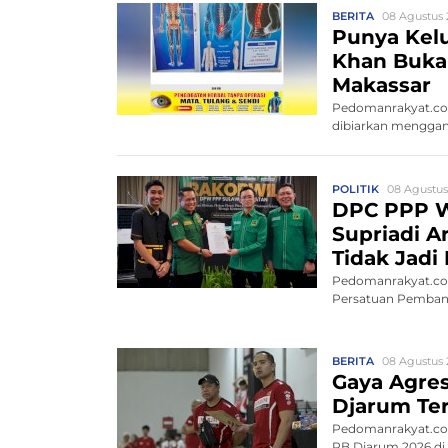
BERITA
08 Agustus 
Punya Kelu
Khan Buka 
Makassar
Pedomanrakyat.com
dibiarkan menggang
POLITIK
08 Agustus
DPC PPP W
Supriadi A
Tidak Jadi
Pedomanrakyat.com
Persatuan Pembang
BERITA
08 Agustus 
Gaya Agres
Djarum Ter
Pedomanrakyat.com
PB Djarum 2026 di K