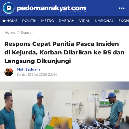
HOME
POLITIK
METRO
DAERAH
VIRAL
NASIONAL
EKON
Home
Daerah
Respons Cepat Panitia Pasca Insiden
di Kejurda, Korban Dilarikan ke RS dan
Langsung Dikunjungi
Muh Saddam
Senin, 12 Mei 2025 23:40