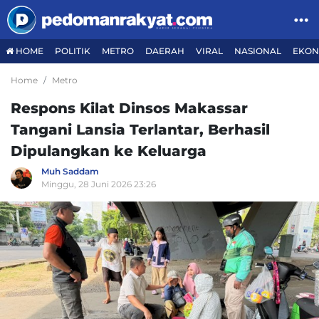
HOME
POLITIK
METRO
DAERAH
VIRAL
NASIONAL
EKON
Home
Metro
Respons Kilat Dinsos Makassar
Tangani Lansia Terlantar, Berhasil
Dipulangkan ke Keluarga
Muh Saddam
Minggu, 28 Juni 2026 23:26