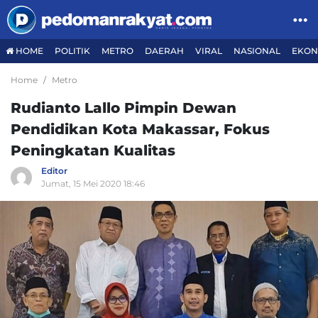
HOME
POLITIK
METRO
DAERAH
VIRAL
NASIONAL
EKON
Home
Metro
Rudianto Lallo Pimpin Dewan
Pendidikan Kota Makassar, Fokus
Peningkatan Kualitas
Editor
Jumat, 15 Mei 2020 18:46