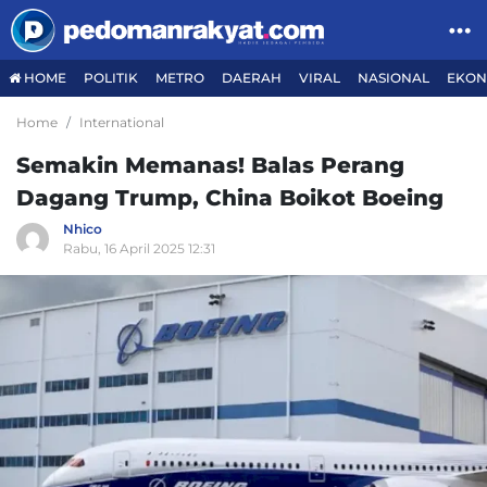
HOME
POLITIK
METRO
DAERAH
VIRAL
NASIONAL
EKON
Home
International
Semakin Memanas! Balas Perang
Dagang Trump, China Boikot Boeing
Nhico
Rabu, 16 April 2025 12:31