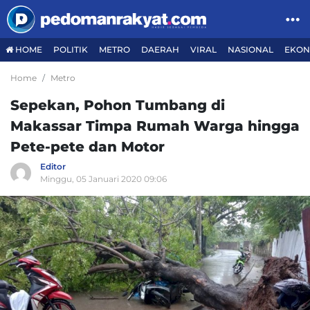
HOME
POLITIK
METRO
DAERAH
VIRAL
NASIONAL
EKON
Home
Metro
Sepekan, Pohon Tumbang di
Makassar Timpa Rumah Warga hingga
Pete-pete dan Motor
Editor
Minggu, 05 Januari 2020 09:06