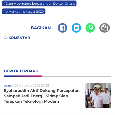
#Danny pomanto berpasangan Dokter Onasis
#pilwalkot makassar 2020
BAGIKAN
KOMENTAR
BERITA TERBARU
05 Agustus 2026 23:28
Daerah
Syaharuddin Alrif Dukung Percepatan
Sampah Jadi Energi, Sidrap Siap
Terapkan Teknologi Modern