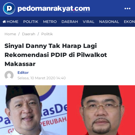
HOME
POLITIK
METRO
DAERAH
VIRAL
NASIONAL
EKON
Home
Daerah
Politik
Sinyal Danny Tak Harap Lagi
Rekomendasi PDIP di Pilwalkot
Makassar
Editor
Selasa, 10 Maret 2020 14:40