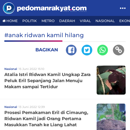
HOME
POLITIK
METRO
DAERAH
VIRAL
NASIONAL
EKON
#anak ridwan kamil hilang
BAGIKAN
Nasional
15 Juni 2022 15:10
Atalia Istri Ridwan Kamil Ungkap Zara
Peluk Eril Sepanjang Jalan Menuju
Makam sampai Tertidur
Nasional
13 Juni 2022 12:39
Prosesi Pemakaman Eril di Cimaung,
Ridwan Kamil jadi Orang Pertama
Masukkan Tanah ke Liang Lahat