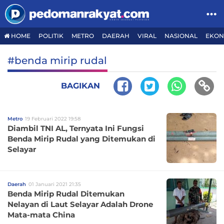
HOME
POLITIK
METRO
DAERAH
VIRAL
NASIONAL
EKON
#benda mirip rudal
BAGIKAN
Metro
19 Februari 2022 19:58
Diambil TNI AL, Ternyata Ini Fungsi
Benda Mirip Rudal yang Ditemukan di
Selayar
Daerah
01 Januari 2021 21:35
Benda Mirip Rudal Ditemukan
Nelayan di Laut Selayar Adalah Drone
Mata-mata China