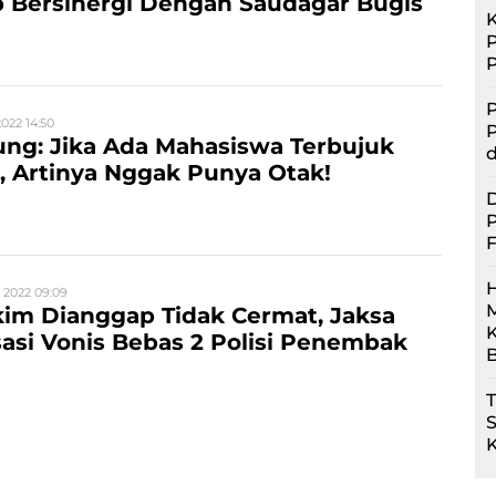
 Bersinergi Dengan Saudagar Bugis
P
2022 14:50
P
ng: Jika Ada Mahasiswa Terbujuk
d
 Artinya Nggak Punya Otak!
D
P
F
 2022 09:09
M
kim Dianggap Tidak Cermat, Jaksa
asi Vonis Bebas 2 Polisi Penembak
B