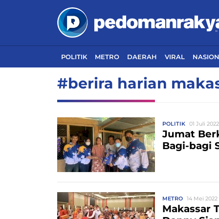
POLITIK
METRO
DAERAH
VIRAL
NASIO
#berira harian maka
POLITIK
01 Juli 2022
Jumat Ber
Bagi-bagi
METRO
14 Mei 2022 
Makassar 