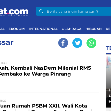
NAL
EKONOMI
INTERNATIONAL
OLAHRAGA
HIBURAN
RE
ssar
T
 18:34
kah, Kembali NasDem Milenial RMS
 Sembako ke Warga Pinrang
18:22
h
Tuan Rumah PSBM XXII, Wali Kota