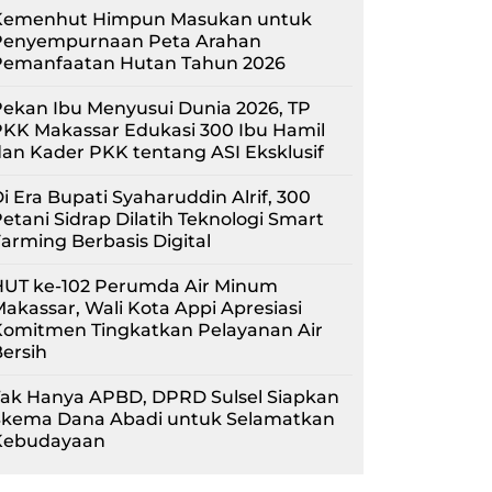
Kemenhut Himpun Masukan untuk
Penyempurnaan Peta Arahan
Pemanfaatan Hutan Tahun 2026
ekan Ibu Menyusui Dunia 2026, TP
KK Makassar Edukasi 300 Ibu Hamil
an Kader PKK tentang ASI Eksklusif
i Era Bupati Syaharuddin Alrif, 300
etani Sidrap Dilatih Teknologi Smart
arming Berbasis Digital
HUT ke-102 Perumda Air Minum
akassar, Wali Kota Appi Apresiasi
Komitmen Tingkatkan Pelayanan Air
ersih
Tak Hanya APBD, DPRD Sulsel Siapkan
Skema Dana Abadi untuk Selamatkan
Kebudayaan