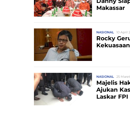
Danny Siap
Makassar
NASIONAL
10 April 
Rocky Geru
Kekuasaan,
NASIONAL
25 Maret
Majelis Ha
Ajukan Kas
Laskar FPI