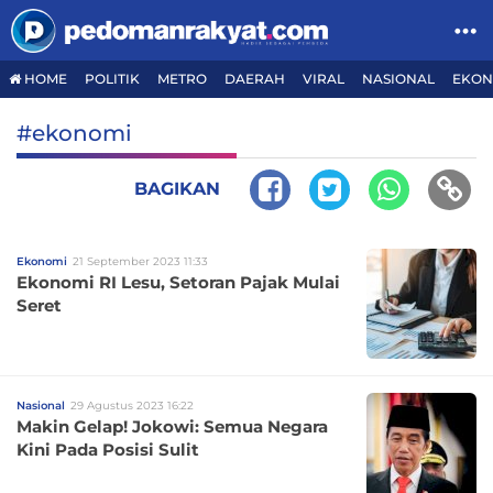
HOME
POLITIK
METRO
DAERAH
VIRAL
NASIONAL
EKON
#ekonomi
BAGIKAN
Ekonomi
21 September 2023 11:33
Ekonomi RI Lesu, Setoran Pajak Mulai
Seret
Nasional
29 Agustus 2023 16:22
Makin Gelap! Jokowi: Semua Negara
Kini Pada Posisi Sulit