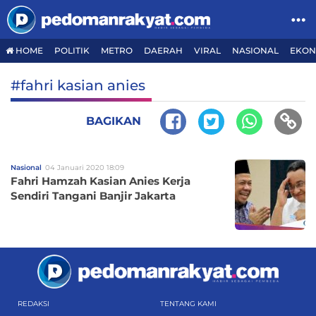
HOME
POLITIK
METRO
DAERAH
VIRAL
NASIONAL
EKON
#fahri kasian anies
BAGIKAN
Nasional
04 Januari 2020 18:09
Fahri Hamzah Kasian Anies Kerja
Sendiri Tangani Banjir Jakarta
REDAKSI
TENTANG KAMI