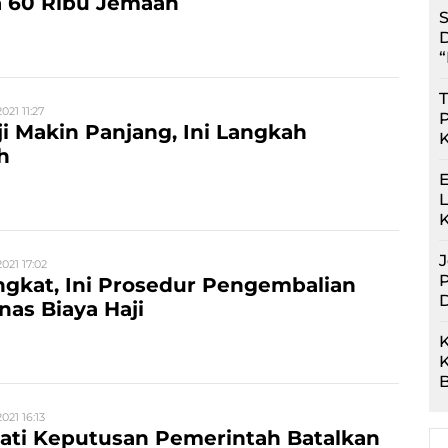
a 60 Ribu Jemaah
S
D
“
T
021 11:27
ji Makin Panjang, Ini Langkah
h
E
021 17:02
P
ngkat, Ini Prosedur Pengembalian
nas Biaya Haji
K
021 16:13
ati Keputusan Pemerintah Batalkan