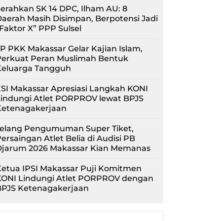
erahkan SK 14 DPC, Ilham AU: 8
aerah Masih Disimpan, Berpotensi Jadi
Faktor X” PPP Sulsel
P PKK Makassar Gelar Kajian Islam,
Perkuat Peran Muslimah Bentuk
Keluarga Tangguh
SI Makassar Apresiasi Langkah KONI
Lindungi Atlet PORPROV lewat BPJS
Ketenagakerjaan
Jelang Pengumuman Super Tiket,
ersaingan Atlet Belia di Audisi PB
Djarum 2026 Makassar Kian Memanas
etua IPSI Makassar Puji Komitmen
KONI Lindungi Atlet PORPROV dengan
BPJS Ketenagakerjaan