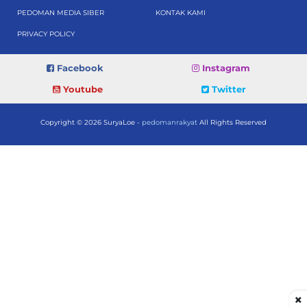
PEDOMAN MEDIA SIBER
KONTAK KAMI
PRIVACY POLICY
Facebook
Instagram
Youtube
Twitter
Copyright © 2026 SuryaLoe -
pedomanrakyat
All Rights Reserved
×