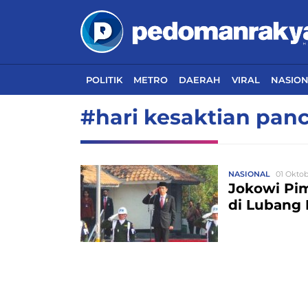
POLITIK
METRO
DAERAH
VIRAL
NASIO
#hari kesaktian panc
NASIONAL
01 Oktob
Jokowi Pim
di Lubang