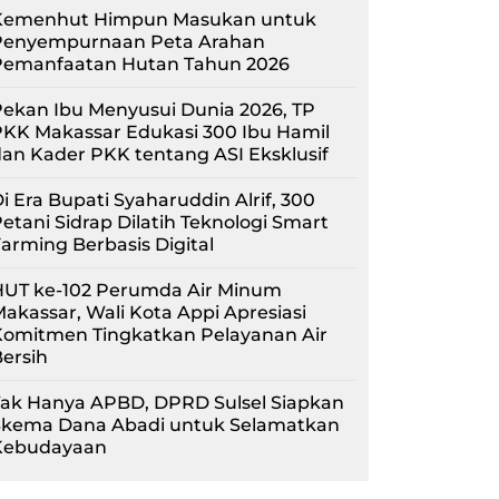
Kemenhut Himpun Masukan untuk
Penyempurnaan Peta Arahan
Pemanfaatan Hutan Tahun 2026
ekan Ibu Menyusui Dunia 2026, TP
KK Makassar Edukasi 300 Ibu Hamil
an Kader PKK tentang ASI Eksklusif
i Era Bupati Syaharuddin Alrif, 300
etani Sidrap Dilatih Teknologi Smart
arming Berbasis Digital
HUT ke-102 Perumda Air Minum
akassar, Wali Kota Appi Apresiasi
Komitmen Tingkatkan Pelayanan Air
ersih
Tak Hanya APBD, DPRD Sulsel Siapkan
Skema Dana Abadi untuk Selamatkan
Kebudayaan