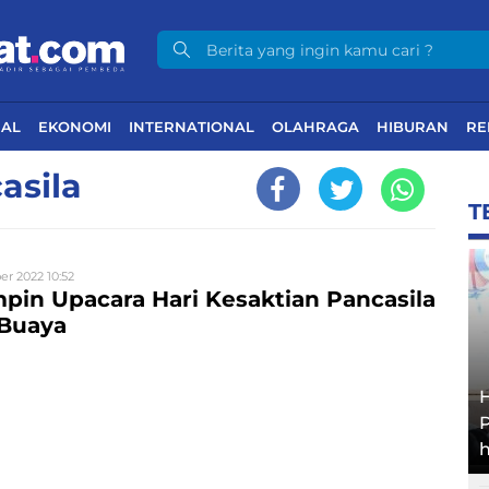
NAL
EKONOMI
INTERNATIONAL
OLAHRAGA
HIBURAN
RE
asila
T
er 2022 10:52
pin Upacara Hari Kesaktian Pancasila
 Buaya
h