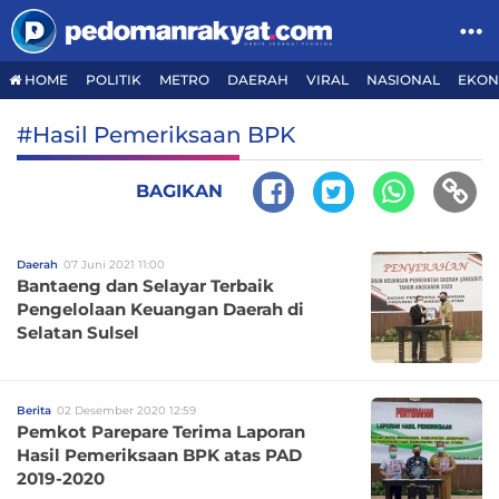
HOME
POLITIK
METRO
DAERAH
VIRAL
NASIONAL
EKON
#Hasil Pemeriksaan BPK
BAGIKAN
Daerah
07 Juni 2021 11:00
Bantaeng dan Selayar Terbaik
Pengelolaan Keuangan Daerah di
Selatan Sulsel
Berita
02 Desember 2020 12:59
Pemkot Parepare Terima Laporan
Hasil Pemeriksaan BPK atas PAD
2019-2020