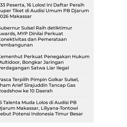
33 Peserta, 16 Lolos! Ini Daftar Peraih
uper Tiket di Audisi Umum PB Djarum
2026 Makassar
ubernur Sulsel Raih detiktimur
wards, MYP Dinilai Perkuat
Konektivitas dan Pemerataan
Pembangunan
Kemenhut Perkuat Penegakan Hukum
ultidoor, Bongkar Jaringan
erdagangan Satwa Liar Ilegal
asca Terpilih Pimpin Golkar Sulsel,
lham Arief Sirajuddin Tancap Gas
Roadshow ke 10 Daerah
6 Talenta Muda Lolos di Audisi PB
jarum Makassar, Liliyana-Tontowi
ebut Potensi Indonesia Timur Besar