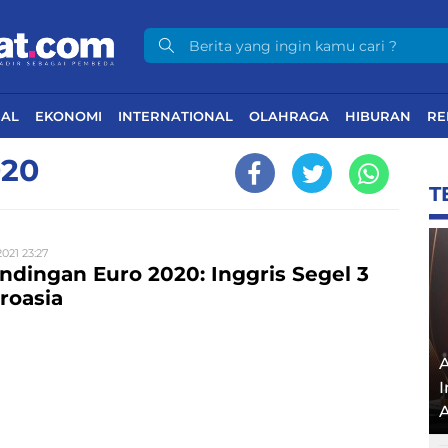
NAL
EKONOMI
INTERNATIONAL
OLAHRAGA
HIBURAN
RE
020
T
2021 23:27
andingan Euro 2020: Inggris Segel 3
roasia
I
A