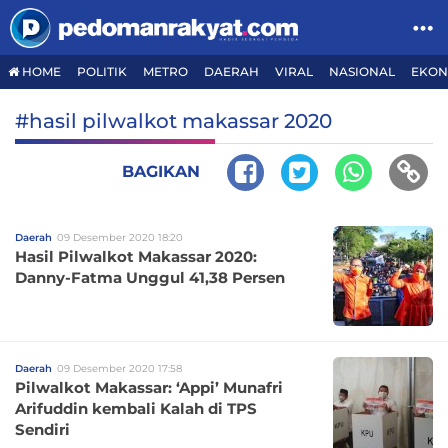
HOME
POLITIK
METRO
DAERAH
VIRAL
NASIONAL
EKON
#hasil pilwalkot makassar 2020
BAGIKAN
Daerah
09 Desember 2020 18:20
Hasil Pilwalkot Makassar 2020:
Danny-Fatma Unggul 41,38 Persen
Daerah
09 Desember 2020 17:58
Pilwalkot Makassar: ‘Appi’ Munafri
Arifuddin kembali Kalah di TPS
Sendiri