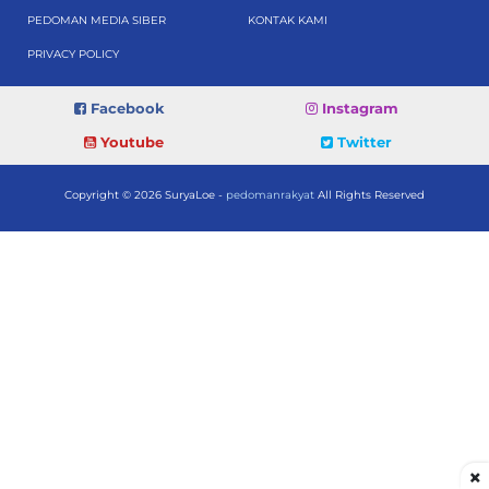
PEDOMAN MEDIA SIBER
KONTAK KAMI
PRIVACY POLICY
Facebook
Instagram
Youtube
Twitter
Copyright © 2026 SuryaLoe -
pedomanrakyat
All Rights Reserved
×