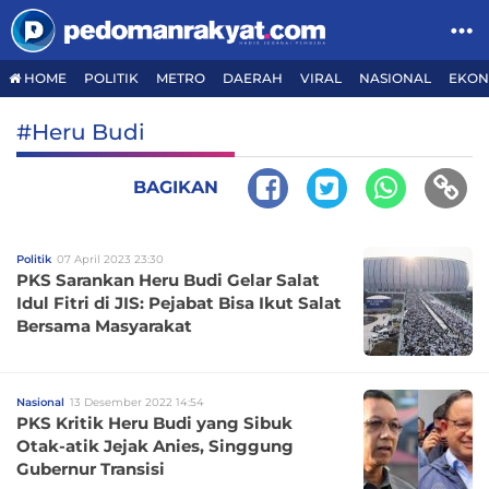
HOME
POLITIK
METRO
DAERAH
VIRAL
NASIONAL
EKON
#Heru Budi
BAGIKAN
Politik
07 April 2023 23:30
PKS Sarankan Heru Budi Gelar Salat
Idul Fitri di JIS: Pejabat Bisa Ikut Salat
Bersama Masyarakat
Nasional
13 Desember 2022 14:54
PKS Kritik Heru Budi yang Sibuk
Otak-atik Jejak Anies, Singgung
Gubernur Transisi