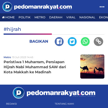
HOME
POLITIK
METRO
DAERAH
VIRAL
NASIONAL
EKON
#hijrah
BAGIKAN
Metro
19 Juli 2023 14:45
Peristiwa 1 Muharram, Persiapan
Hijrah Nabi Muhammad SAW dari
Kota Makkah ke Madinah
REDAKSI
TENTANG KAMI