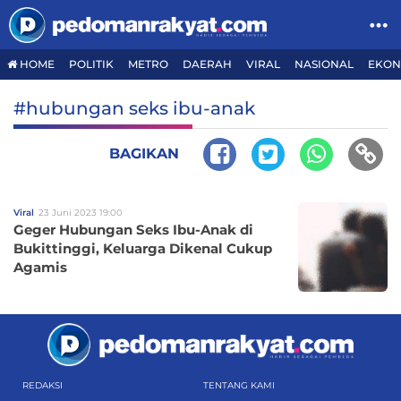
HOME
POLITIK
METRO
DAERAH
VIRAL
NASIONAL
EKON
#hubungan seks ibu-anak
BAGIKAN
Viral
23 Juni 2023 19:00
Geger Hubungan Seks Ibu-Anak di
Bukittinggi, Keluarga Dikenal Cukup
Agamis
REDAKSI
TENTANG KAMI