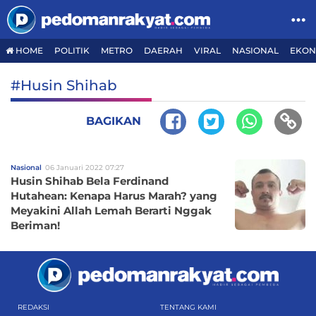
HOME
POLITIK
METRO
DAERAH
VIRAL
NASIONAL
EKON
#Husin Shihab
BAGIKAN
Nasional
06 Januari 2022 07:27
Husin Shihab Bela Ferdinand
Hutahean: Kenapa Harus Marah? yang
Meyakini Allah Lemah Berarti Nggak
Beriman!
REDAKSI
TENTANG KAMI