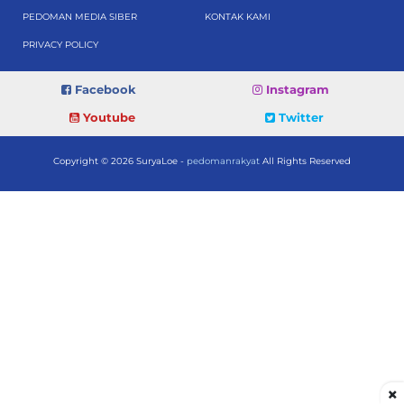
PEDOMAN MEDIA SIBER
KONTAK KAMI
PRIVACY POLICY
Facebook
Instagram
Youtube
Twitter
Copyright © 2026 SuryaLoe -
pedomanrakyat
All Rights Reserved
×