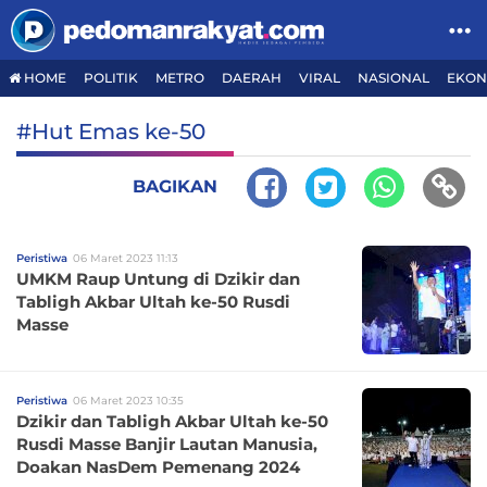
HOME
POLITIK
METRO
DAERAH
VIRAL
NASIONAL
EKON
#Hut Emas ke-50
BAGIKAN
Peristiwa
06 Maret 2023 11:13
UMKM Raup Untung di Dzikir dan
Tabligh Akbar Ultah ke-50 Rusdi
Masse
Peristiwa
06 Maret 2023 10:35
Dzikir dan Tabligh Akbar Ultah ke-50
Rusdi Masse Banjir Lautan Manusia,
Doakan NasDem Pemenang 2024