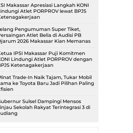
SI Makassar Apresiasi Langkah KONI
Lindungi Atlet PORPROV lewat BPJS
Ketenagakerjaan
Jelang Pengumuman Super Tiket,
ersaingan Atlet Belia di Audisi PB
Djarum 2026 Makassar Kian Memanas
etua IPSI Makassar Puji Komitmen
KONI Lindungi Atlet PORPROV dengan
BPJS Ketenagakerjaan
inat Trade-In Naik Tajam, Tukar Mobil
ama ke Toyota Baru Jadi Pilihan Paling
fisien
Gubernur Sulsel Dampingi Mensos
injau Sekolah Rakyat Terintegrasi 3 di
Sudiang