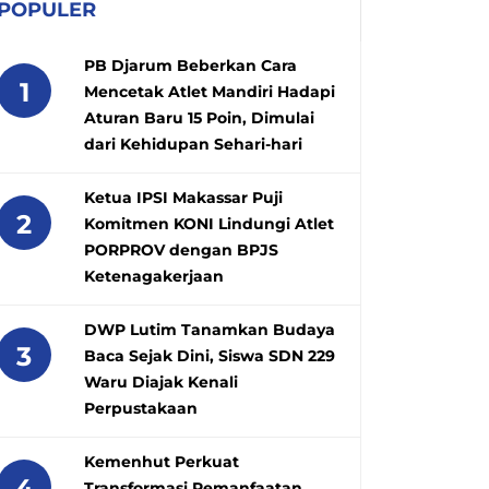
POPULER
PB Djarum Beberkan Cara
1
Mencetak Atlet Mandiri Hadapi
Aturan Baru 15 Poin, Dimulai
dari Kehidupan Sehari-hari
Ketua IPSI Makassar Puji
2
Komitmen KONI Lindungi Atlet
PORPROV dengan BPJS
Ketenagakerjaan
DWP Lutim Tanamkan Budaya
3
Baca Sejak Dini, Siswa SDN 229
Waru Diajak Kenali
Perpustakaan
Kemenhut Perkuat
4
Transformasi Pemanfaatan