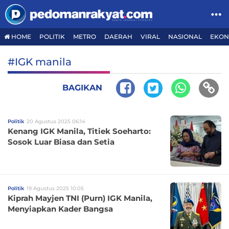
HOME
POLITIK
METRO
DAERAH
VIRAL
NASIONAL
EKON
#IGK manila
BAGIKAN
Politik
20 Agustus 2025 06:14
Kenang IGK Manila, Titiek Soeharto:
Sosok Luar Biasa dan Setia
Politik
19 Agustus 2025 10:05
Kiprah Mayjen TNI (Purn) IGK Manila,
Menyiapkan Kader Bangsa