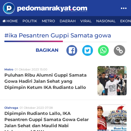
HOME
POLITIK
METRO
DAERAH
VIRAL
NASIONAL
EKON
#ika Pesantren Guppi Samata gowa
BAGIKAN
Metro
01 Oktober 2023 15:00
Puluhan Ribu Alumni Guppi Samata
Gowa Hadiri Jalan Sehat yang
Dipimpin Ketum IKA Rudianto Lallo
Olahraga
01 Oktober 2023 07:38
Dipimpin Rudianto Lallo, IKA
Pesantren Guppi Samata Gowa Gelar
Jalan Sehat dan Maulid Nabi