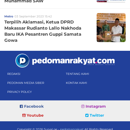
Muhammad SAW
Metro
03 September 2023 15:42
Terpilih Aklamasi, Ketua DPRD
Makassar Rudianto Lallo Nakhoda
Baru IKA Pesantren Guppi Samata
Gowa
REDAKSI
TENTANG KAMI
PEDOMAN MEDIA SIBER
KONTAK KAMI
PRIVACY POLICY
Facebook
Instagram
Youtube
Twitter
Copyright © 2026 SuryaLoe -
pedomanrakyat
All Rights Reserved