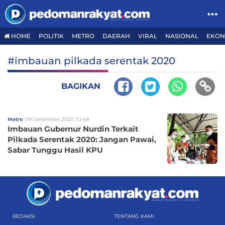
HOME
POLITIK
METRO
DAERAH
VIRAL
NASIONAL
EKON
#imbauan pilkada serentak 2020
BAGIKAN
Metro
09 Desember 2020 10:48
Imbauan Gubernur Nurdin Terkait
Pilkada Serentak 2020: Jangan Pawai,
Sabar Tunggu Hasil KPU
REDAKSI
TENTANG KAMI