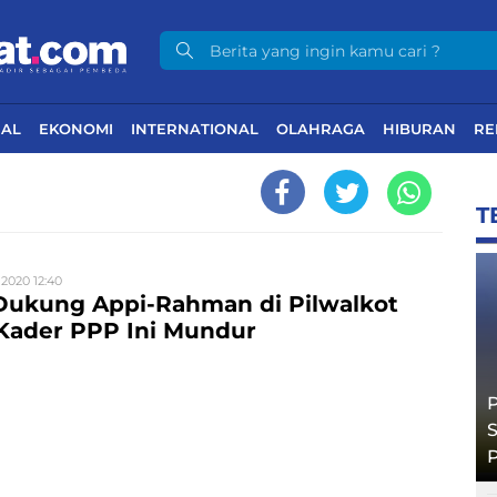
NAL
EKONOMI
INTERNATIONAL
OLAHRAGA
HIBURAN
RE
T
 2020 12:40
Dukung Appi-Rahman di Pilwalkot
Kader PPP Ini Mundur
P
S