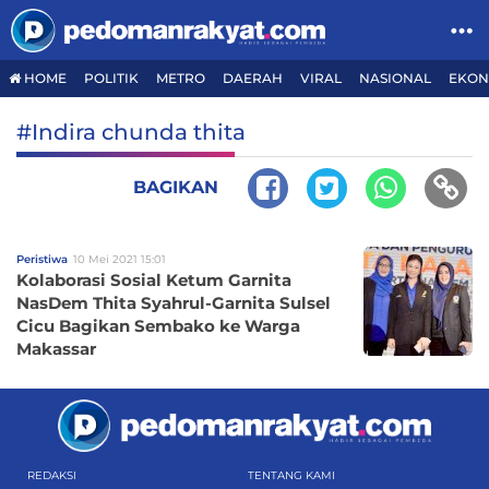
HOME
POLITIK
METRO
DAERAH
VIRAL
NASIONAL
EKON
#Indira chunda thita
BAGIKAN
Peristiwa
10 Mei 2021 15:01
Kolaborasi Sosial Ketum Garnita
NasDem Thita Syahrul-Garnita Sulsel
Cicu Bagikan Sembako ke Warga
Makassar
REDAKSI
TENTANG KAMI