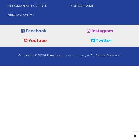
PEDOMAN MEDIA SIBER
KONTAK KAMI
PRIVACY POLICY
Facebook
Instagram
Youtube
Twitter
Copyright © 2026 SuryaLoe -
pedomanrakyat
All Rights Reserved
×