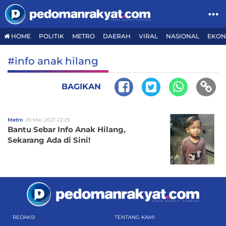
HOME
POLITIK
METRO
DAERAH
VIRAL
NASIONAL
EKON
#info anak hilang
BAGIKAN
Metro
26 Mei 2021 22:25
Bantu Sebar Info Anak Hilang,
Sekarang Ada di Sini!
REDAKSI
TENTANG KAMI