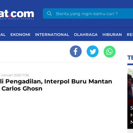
NAL
EKONOMI
INTERNATIONAL
OLAHRAGA
HIBURAN
RE
T
 Januari 2020 11:36
ili Pengadilan, Interpol Buru Mantan
 Carlos Ghosn
5
N