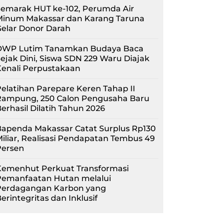
Semarak HUT ke-102, Perumda Air
Minum Makassar dan Karang Taruna
elar Donor Darah
DWP Lutim Tanamkan Budaya Baca
ejak Dini, Siswa SDN 229 Waru Diajak
Kenali Perpustakaan
elatihan Parepare Keren Tahap II
Rampung, 250 Calon Pengusaha Baru
erhasil Dilatih Tahun 2026
Bapenda Makassar Catat Surplus Rp130
iliar, Realisasi Pendapatan Tembus 49
Persen
Kemenhut Perkuat Transformasi
Pemanfaatan Hutan melalui
Perdagangan Karbon yang
erintegritas dan Inklusif