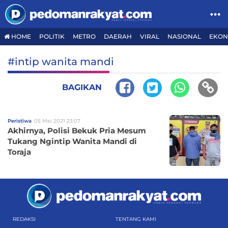
HOME
POLITIK
METRO
DAERAH
VIRAL
NASIONAL
EKON
#intip wanita mandi
BAGIKAN
Peristiwa
05 Mei 2021 23:07
Akhirnya, Polisi Bekuk Pria Mesum
Tukang Ngintip Wanita Mandi di
Toraja
REDAKSI
TENTANG KAMI