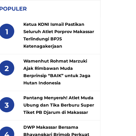
POPULER
Ketua KONI Ismail Pastikan
1
Seluruh Atlet Porprov Makassar
Terlindungi BPJS
Ketenagakerjaan
Wamenhut Rohmat Marzuki
2
Ajak Rimbawan Muda
Berprinsip “BAIK” untuk Jaga
Hutan Indonesia
Pantang Menyerah! Atlet Muda
3
Ubung dan Tika Berburu Super
Tiket PB Djarum di Makassar
DWP Makassar Bersama
4
Bhayangkari Brimob Perkuat