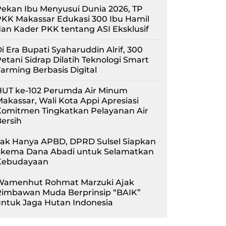
ekan Ibu Menyusui Dunia 2026, TP
KK Makassar Edukasi 300 Ibu Hamil
an Kader PKK tentang ASI Eksklusif
i Era Bupati Syaharuddin Alrif, 300
etani Sidrap Dilatih Teknologi Smart
arming Berbasis Digital
HUT ke-102 Perumda Air Minum
akassar, Wali Kota Appi Apresiasi
Komitmen Tingkatkan Pelayanan Air
ersih
Tak Hanya APBD, DPRD Sulsel Siapkan
Skema Dana Abadi untuk Selamatkan
Kebudayaan
Wamenhut Rohmat Marzuki Ajak
Rimbawan Muda Berprinsip “BAIK”
ntuk Jaga Hutan Indonesia